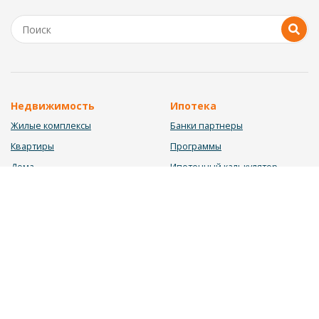
Недвижимость
Ипотека
Жилые комплексы
Банки партнеры
Квартиры
Программы
Дома
Ипотечный калькулятор
Участки
Заявка на ипотеку
Коммерция
Недвижимость в ипотеку
Услуги
Информация
Юрист
Новости
Инвестиционный калькулятор
Блог
Мебельный калькулятор
О нас