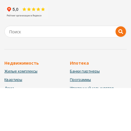
Недвижимость
Ипотека
Жилые комплексы
Банки партнеры
Квартиры
Программы
Дома
Ипотечный калькулятор
Участки
Заявка на ипотеку
Коммерция
Недвижимость в ипотеку
Услуги
Информация
Юрист
Новости