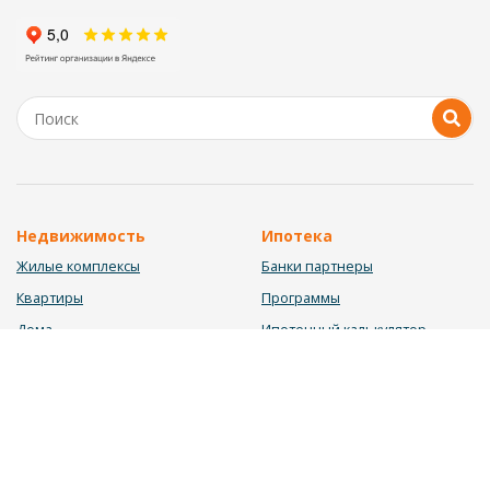
Недвижимость
Ипотека
Жилые комплексы
Банки партнеры
Квартиры
Программы
Дома
Ипотечный калькулятор
Участки
Заявка на ипотеку
Коммерция
Недвижимость в ипотеку
Услуги
Информация
Юрист
Новости