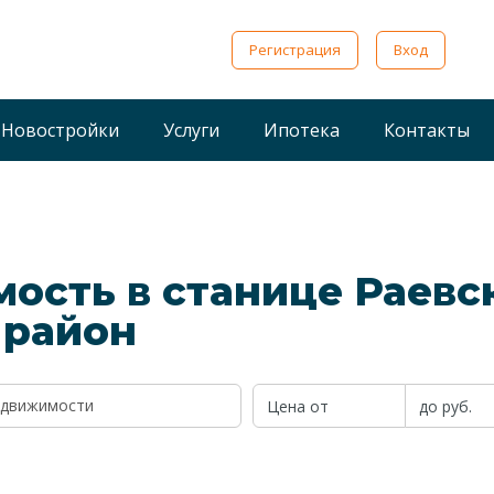
Регистрация
Вход
Новостройки
Услуги
Ипотека
Контакты
ость в станице Раевс
 район