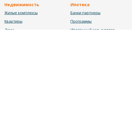
Недвижимость
Ипотека
Жилые комплексы
Банки партнеры
Квартиры
Программы
Дома
Ипотечный калькулятор
Участки
Заявка на ипотеку
Коммерция
Недвижимость в ипотеку
Услуги
Информация
Юрист
Новости
Инвестиционный калькулятор
Блог
Мебельный калькулятор
О нас
Калькулятор строительства
Вакансии
Калькулятор ремонта
Контакты
Калькулятор доходности
Обратная связь
2026 © «ДОМОС» - системный подход в продаже недвижимости