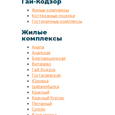
Гай-Кодзор
Жилые комплексы
Коттеджные поселки
Гостиничные комплексы
Жилые
комплексы
Анапа
Анапская
Благовещенская
Витязево
Гай-Кодзор
Гостагаевская
Юровка
Цибанобалка
Красный
Красный Курган
Песчаный
Супсех
Варваровка