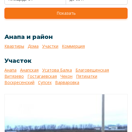
Показать
Анапа и район
Квартиры
Дома
Участки
Коммерция
Участок
Анапа
Анапская
Усатова Балка
Благовещенская
Витязево
Гостагаевская
Чекон
Пятихатки
Воскресенский
Супсех
Варваровка