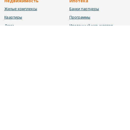
Недвижимость
Ипотека
Жилые комплексы
Банки партнеры
Квартиры
Программы
Дома
Ипотечный калькулятор
Участки
Заявка на ипотеку
Коммерция
Недвижимость в ипотеку
Услуги
Информация
Юрист
Новости
Инвестиционный калькулятор
Блог
Мебельный калькулятор
О нас
Калькулятор строительства
Вакансии
Калькулятор ремонта
Контакты
Калькулятор доходности
Обратная связь
2026 © «ДОМОС» - системный подход в продаже недвижимости