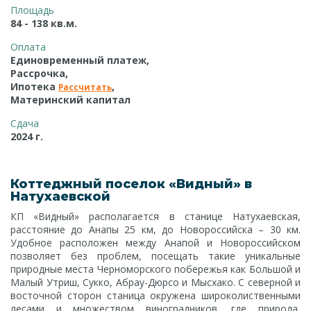
Площадь
84 - 138 кв.м.
Оплата
Единовременный платеж,
Рассрочка,
Ипотека
,
Рассчитать
Материнский капитал
Сдача
2024 г.
Коттеджный поселок «Видный» в
Натухаевской
КП «Видный» располагается в станице Натухаевская,
расстояние до Анапы 25 км, до Новороссийска – 30 км.
Удобное расположен между Анапой и Новороссийском
позволяет без проблем, посещать такие уникальные
природные места Черноморского побережья как Большой и
Малый Утриш, Сукко, Абрау-Дюрсо и Мысхако. С северной и
восточной сторон станица окружена широколиственными
лесами и множеством виноградников, где природа,