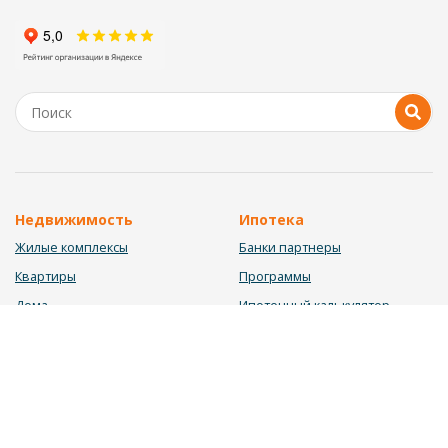
Недвижимость
Ипотека
Жилые комплексы
Банки партнеры
Квартиры
Программы
Дома
Ипотечный калькулятор
Участки
Заявка на ипотеку
Коммерция
Недвижимость в ипотеку
Услуги
Информация
Юрист
Новости