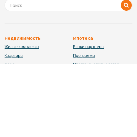
Недвижимость
Ипотека
Жилые комплексы
Банки партнеры
Квартиры
Программы
Дома
Ипотечный калькулятор
Участки
Заявка на ипотеку
Коммерция
Недвижимость в ипотеку
Услуги
Информация
Юрист
Новости
Инвестиционный калькулятор
Блог
Мебельный калькулятор
О нас
Калькулятор строительства
Вакансии