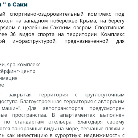
" в Саки
й спортивно-оздоровительный комплекс под
ложен на западном побережье Крыма, на берегу
 рядом с целебным Сакским озером. Спортивная
лее 36 видов спорта на территории. Комплекс
ой инфраструктурой, предназначенной для
и, spa-комплекс
 сёрфинг-центр
нимация
ре
ет закрытая территория с круглосуточным
оступа. Благоустроенная территория с авторским
машин". Для автотранспорта предусмотрен
ые пространства. В апартаментах выполнен
 по стандартам отельера. Благодаря своему
тся панорамные виды на море, песчаные пляжи и
ть как инвестицию в курортную недвижимость с