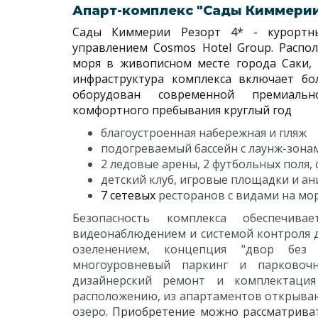
Апарт-комплекс "Сады Киммерии 
Сады Киммерии Резорт 4* - курортны
управлением Cosmos Hotel Group. Распо
моря в живописном месте города Саки,
инфраструктура комплекса включает бо
оборудован современной премиальн
комфортного пребывания круглый год
благоустроенная набережная и пляж
подогреваемый бассейн с лаунж-зонам
2 ледовые арены, 2 футбольных поля,
детский клуб, игровые площадки и а
7 сетевых
ресторанов с видами на мо
Безопасность комплекса обеспечива
видеонаблюдением и системой контроля д
озеленением, концепция "двор без 
многоуровневый паркинг и парковочн
дизайнерский ремонт и комплектация
расположению, из апартаментов открываю
озеро.
Приобретение можно рассматрива