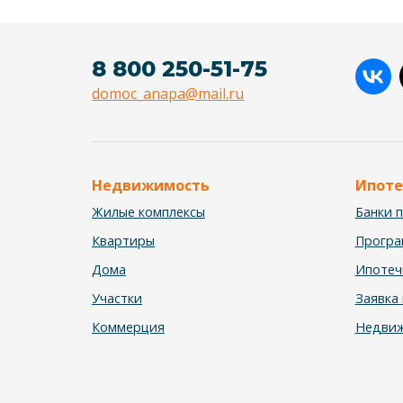
8 800 250-51-75
domoc_anapa@mail.ru
Недвижимость
Ипоте
Жилые комплексы
Банки 
Квартиры
Прогр
Дома
Ипотеч
Участки
Заявка 
Коммерция
Недвиж