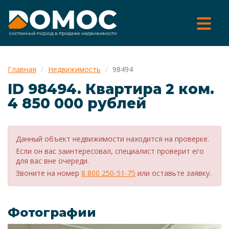
Главная
Недвижимость
98494
ID 98494. Квартира 2 ком.
4 850 000 рублей
Данный объект недвижимости находится на проверке.
Если он вас заинтересовал, специалист проверит его
для вас вне очереди.
Звоните на номер
8 800 250-51-75
или оставьте заявку.
Фотографии