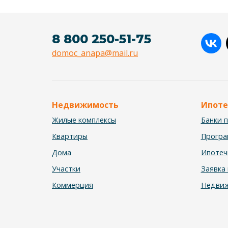
8 800 250-51-75
domoc_anapa@mail.ru
Недвижимость
Ипоте
Жилые комплексы
Банки 
Квартиры
Прогр
Дома
Ипотеч
Участки
Заявка 
Коммерция
Недвиж