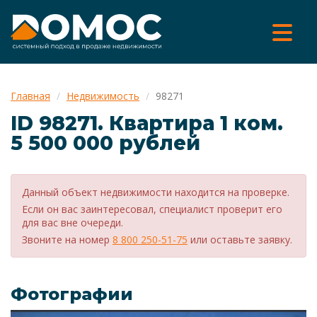
Главная
Недвижимость
98271
ID 98271. Квартира 1 ком.
5 500 000 рублей
Данный объект недвижимости находится на проверке.
Если он вас заинтересовал, специалист проверит его
для вас вне очереди.
Звоните на номер
8 800 250-51-75
или оставьте заявку.
Фотографии