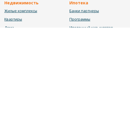
Недвижимость
Ипотека
Жилые комплексы
Банки партнеры
Квартиры
Программы
Дома
Ипотечный калькулятор
Участки
Заявка на ипотеку
Коммерция
Недвижимость в ипотеку
Услуги
Информация
Юрист
Новости
Инвестиционный калькулятор
Блог
Мебельный калькулятор
О нас
Калькулятор строительства
Вакансии
Калькулятор ремонта
Контакты
Калькулятор доходности
Обратная связь
2026 © «ДОМОС» - системный подход в продаже недвижимости