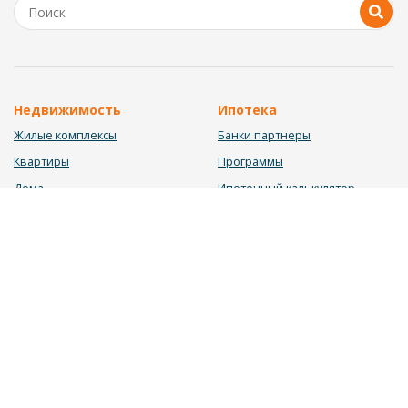
Недвижимость
Ипотека
Жилые комплексы
Банки партнеры
Квартиры
Программы
Дома
Ипотечный калькулятор
Участки
Заявка на ипотеку
Коммерция
Недвижимость в ипотеку
Услуги
Информация
Юрист
Новости
Инвестиционный калькулятор
Блог
Мебельный калькулятор
О нас
Калькулятор строительства
Вакансии