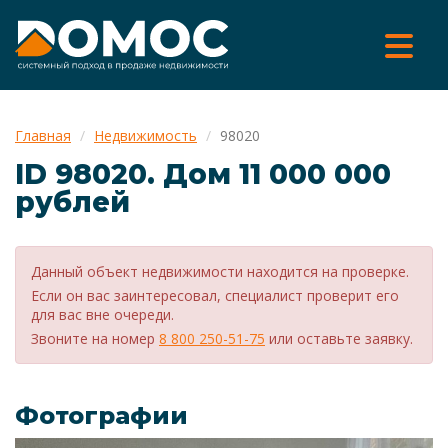
Главная
Недвижимость
98020
ID 98020. Дом 11 000 000
рублей
Данный объект недвижимости находится на проверке.
Если он вас заинтересовал, специалист проверит его
для вас вне очереди.
Звоните на номер
8 800 250-51-75
или оставьте заявку.
Фотографии