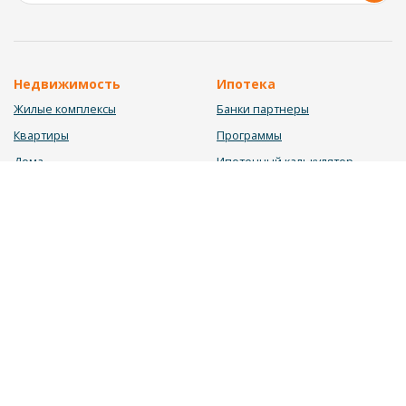
Недвижимость
Ипотека
Жилые комплексы
Банки партнеры
Квартиры
Программы
Дома
Ипотечный калькулятор
Участки
Заявка на ипотеку
Коммерция
Недвижимость в ипотеку
Услуги
Информация
Юрист
Новости
Инвестиционный калькулятор
Блог
Мебельный калькулятор
О нас
Калькулятор строительства
Вакансии
Калькулятор ремонта
Контакты