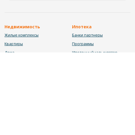
Недвижимость
Ипотека
Жилые комплексы
Банки партнеры
Квартиры
Программы
Дома
Ипотечный калькулятор
Участки
Заявка на ипотеку
Коммерция
Недвижимость в ипотеку
Услуги
Информация
Юрист
Новости
Инвестиционный калькулятор
Блог
Мебельный калькулятор
О нас
Калькулятор строительства
Вакансии
Калькулятор ремонта
Контакты
Калькулятор доходности
Обратная связь