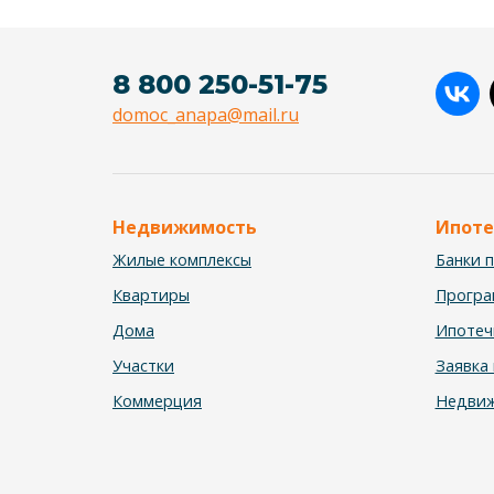
8 800 250-51-75
domoc_anapa@mail.ru
Недвижимость
Ипоте
Жилые комплексы
Банки 
Квартиры
Прогр
Дома
Ипотеч
Участки
Заявка 
Коммерция
Недвиж