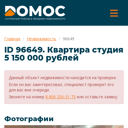
Главная
Недвижимость
96649
ID 96649. Квартира cтудия
5 150 000 рублей
Данный объект недвижимости находится на проверке.
Если он вас заинтересовал, специалист проверит его
для вас вне очереди.
Звоните на номер
8 800 250-51-75
или оставьте заявку.
Фотографии