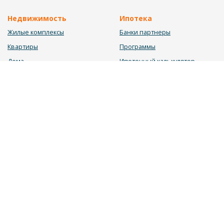
Недвижимость
Ипотека
Жилые комплексы
Банки партнеры
Квартиры
Программы
Дома
Ипотечный калькулятор
Участки
Заявка на ипотеку
Коммерция
Недвижимость в ипотеку
Услуги
Информация
Юрист
Новости
Инвестиционный калькулятор
Блог
Мебельный калькулятор
О нас
Калькулятор строительства
Вакансии
Калькулятор ремонта
Контакты
Калькулятор доходности
Обратная связь