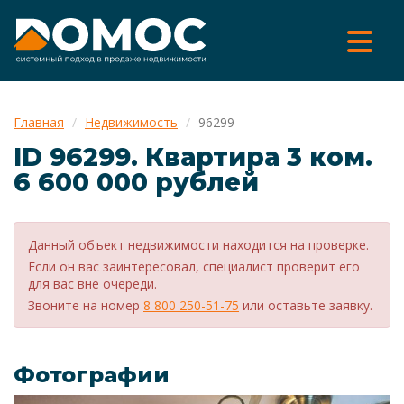
Главная
Недвижимость
96299
ID 96299. Квартира 3 ком.
6 600 000 рублей
Данный объект недвижимости находится на проверке.
Если он вас заинтересовал, специалист проверит его
для вас вне очереди.
Звоните на номер
8 800 250-51-75
или оставьте заявку.
Фотографии