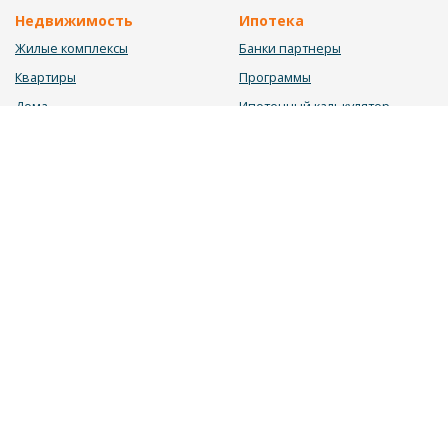
Недвижимость
Ипотека
Жилые комплексы
Банки партнеры
Квартиры
Программы
Дома
Ипотечный калькулятор
Участки
Заявка на ипотеку
Коммерция
Недвижимость в ипотеку
Услуги
Информация
Юрист
Новости
Инвестиционный калькулятор
Блог
Мебельный калькулятор
О нас
Калькулятор строительства
Вакансии
Калькулятор ремонта
Контакты
Калькулятор доходности
Обратная связь