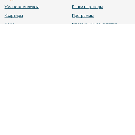
Жилые комплексы
Банки партнеры
Квартиры
Программы
Дома
Ипотечный калькулятор
Участки
Заявка на ипотеку
Коммерция
Недвижимость в ипотеку
Услуги
Информация
Юрист
Новости
Инвестиционный калькулятор
Блог
Мебельный калькулятор
О нас
Калькулятор строительства
Вакансии
Калькулятор ремонта
Контакты
Калькулятор доходности
Обратная связь
2026 © «ДОМОС» - системный подход в продаже недвижимости
Политика конфиденциальности
|
Пользовательское соглашение
|