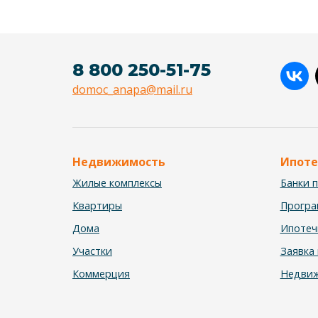
8 800 250-51-75
domoc_anapa@mail.ru
Недвижимость
Ипоте
Жилые комплексы
Банки 
Квартиры
Прогр
Дома
Ипотеч
Участки
Заявка 
Коммерция
Недвиж