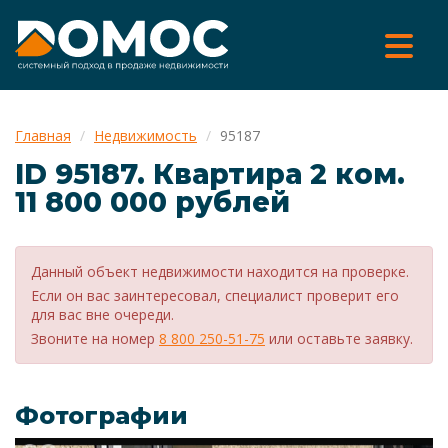
Главная
Недвижимость
95187
ID 95187. Квартира 2 ком.
11 800 000 рублей
Данный объект недвижимости находится на проверке.
Если он вас заинтересовал, специалист проверит его
для вас вне очереди.
Звоните на номер
8 800 250-51-75
или оставьте заявку.
Фотографии