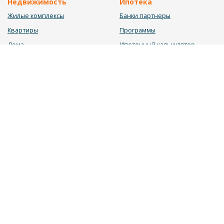
Недвижимость
Ипотека
Жилые комплексы
Банки партнеры
Квартиры
Программы
Дома
Ипотечный калькулятор
Участки
Заявка на ипотеку
Коммерция
Недвижимость в ипотеку
Услуги
Информация
Юрист
Новости
Инвестиционный калькулятор
Блог
Мебельный калькулятор
О нас
Калькулятор строительства
Вакансии
Калькулятор ремонта
Контакты
Калькулятор доходности
Обратная связь
2026 © «ДОМОС» - системный подход в продаже недвижимости