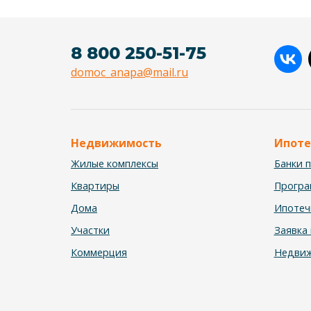
8 800 250-51-75
domoc_anapa@mail.ru
Недвижимость
Ипоте
Жилые комплексы
Банки 
Квартиры
Прогр
Дома
Ипотеч
Участки
Заявка 
Коммерция
Недвиж