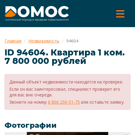
Главная
Недвижимость
94604
ID 94604. Квартира 1 ком.
7 800 000 рублей
Данный объект недвижимости находится на проверке.
Если он вас заинтересовал, специалист проверит его
для вас вне очереди.
Звоните на номер
8 800 250-51-75
или оставьте заявку.
Фотографии