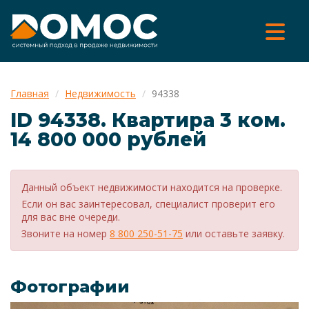
Главная
Недвижимость
94338
ID 94338. Квартира 3 ком.
14 800 000 рублей
Данный объект недвижимости находится на проверке.
Если он вас заинтересовал, специалист проверит его
для вас вне очереди.
Звоните на номер
8 800 250-51-75
или оставьте заявку.
Фотографии