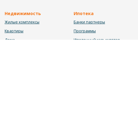
Недвижимость
Ипотека
Жилые комплексы
Банки партнеры
Квартиры
Программы
Дома
Ипотечный калькулятор
Участки
Заявка на ипотеку
Коммерция
Недвижимость в ипотеку
Услуги
Информация
Юрист
Новости
Инвестиционный калькулятор
Блог
Мебельный калькулятор
О нас
Калькулятор строительства
Вакансии
Калькулятор ремонта
Контакты
Калькулятор доходности
Обратная связь