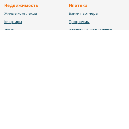
Недвижимость
Ипотека
Жилые комплексы
Банки партнеры
Квартиры
Программы
Дома
Ипотечный калькулятор
Участки
Заявка на ипотеку
Коммерция
Недвижимость в ипотеку
Услуги
Информация
Юрист
Новости
Инвестиционный калькулятор
Блог
Мебельный калькулятор
О нас
Калькулятор строительства
Вакансии
Калькулятор ремонта
Контакты
Калькулятор доходности
Обратная связь