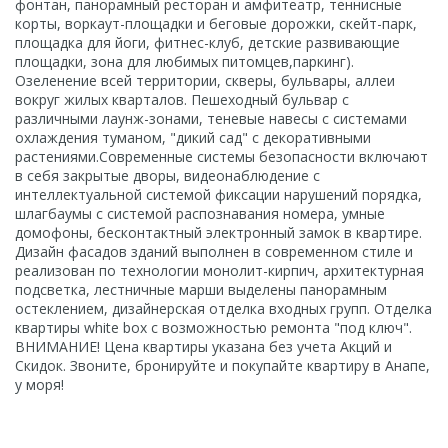
фонтан, панорамный ресторан и амфитеатр, теннисные
корты, воркаут-площадки и беговые дорожки, скейт-парк,
площадка для йоги, фитнес-клуб, детские развивающие
площадки, зона для любимых питомцев,паркинг).
Озеленение всей территории, скверы, бульвары, аллеи
вокруг жилых кварталов. Пешеходный бульвар с
различными лаунж-зонами, теневые навесы с системами
охлаждения туманом, "дикий сад" с декоративными
растениями.Современные системы безопасности включают
в себя закрытые дворы, видеонаблюдение с
интеллектуальной системой фиксации нарушений порядка,
шлагбаумы с системой распознавания номера, умные
домофоны, бесконтактный электронный замок в квартире.
Дизайн фасадов зданий выполнен в современном стиле и
реализован по технологии монолит-кирпич, архитектурная
подсветка, лестничные марши выделены панорамным
остеклением, дизайнерская отделка входных групп. Отделка
квартиры white box с возможностью ремонта "под ключ".
ВНИМАНИЕ! Цена квартиры указана без учета Акций и
Скидок. Звоните, бронируйте и покупайте квартиру в Анапе,
у моря!