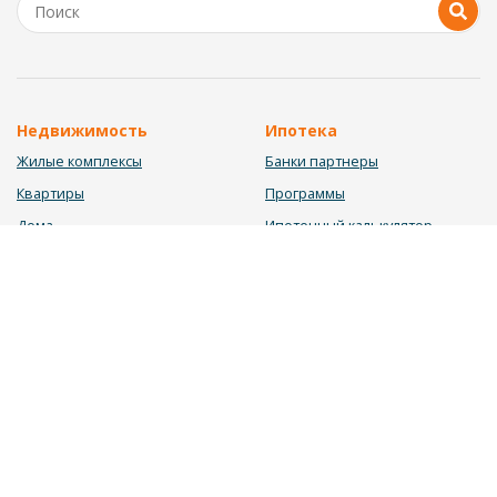
Недвижимость
Ипотека
Жилые комплексы
Банки партнеры
Квартиры
Программы
Дома
Ипотечный калькулятор
Участки
Заявка на ипотеку
Коммерция
Недвижимость в ипотеку
Услуги
Информация
Юрист
Новости
Инвестиционный калькулятор
Блог
Мебельный калькулятор
О нас
Калькулятор строительства
Вакансии
Калькулятор ремонта
Контакты