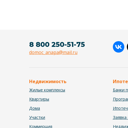
8 800 250-51-75
domoc_anapa@mail.ru
Недвижимость
Ипоте
Жилые комплексы
Банки 
Квартиры
Прогр
Дома
Ипотеч
Участки
Заявка 
Коммерция
Недвиж