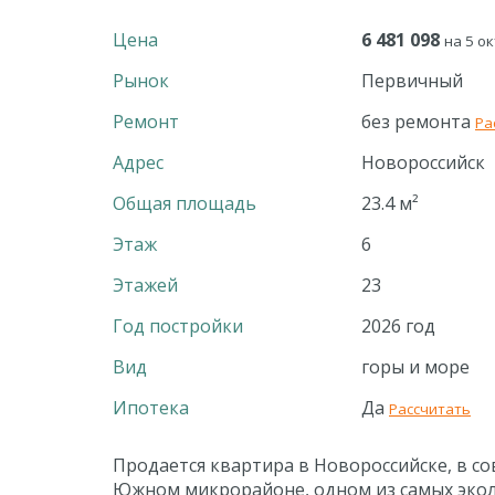
Цена
6 481 098
на 5 ок
Рынок
Первичный
Ремонт
без ремонта
Ра
Адрес
Новороссийск
Общая площадь
23.4 м²
Этаж
6
Этажей
23
Год постройки
2026 год
Вид
горы и море
Ипотека
Да
Рассчитать
Продается квартира в Новороссийске, в 
Южном микрорайоне, одном из самых эколо