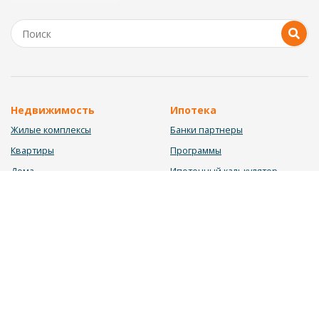
Недвижимость
Ипотека
Жилые комплексы
Банки партнеры
Квартиры
Программы
Дома
Ипотечный калькулятор
Участки
Заявка на ипотеку
Коммерция
Недвижимость в ипотеку
Услуги
Информация
Юрист
Новости
Инвестиционный калькулятор
Блог
Мебельный калькулятор
О нас