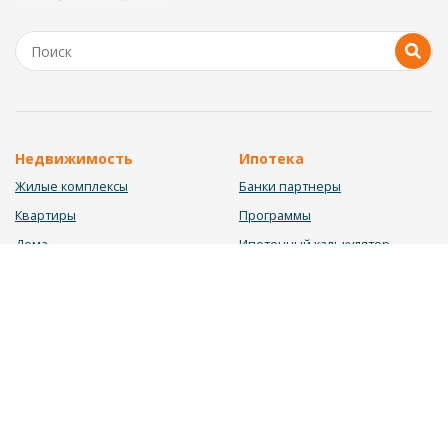
Недвижимость
Ипотека
Жилые комплексы
Банки партнеры
Квартиры
Программы
Дома
Ипотечный калькулятор
Участки
Заявка на ипотеку
Коммерция
Недвижимость в ипотеку
Услуги
Информация
Юрист
Новости
Инвестиционный калькулятор
Блог
Мебельный калькулятор
О нас