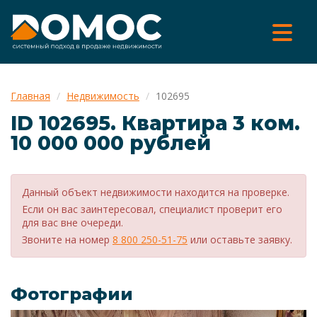
Главная
Недвижимость
102695
ID 102695. Квартира 3 ком.
10 000 000 рублей
Данный объект недвижимости находится на проверке.
Если он вас заинтересовал, специалист проверит его
для вас вне очереди.
Звоните на номер
8 800 250-51-75
или оставьте заявку.
Фотографии