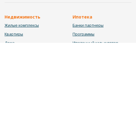
Недвижимость
Ипотека
Жилые комплексы
Банки партнеры
Квартиры
Программы
Дома
Ипотечный калькулятор
Участки
Заявка на ипотеку
Коммерция
Недвижимость в ипотеку
Услуги
Информация
Юрист
Новости
Инвестиционный калькулятор
Блог
Мебельный калькулятор
О нас
Калькулятор строительства
Вакансии
Калькулятор ремонта
Контакты
Калькулятор доходности
Обратная связь