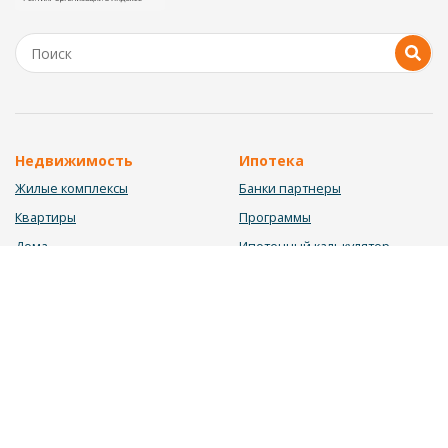
Недвижимость
Ипотека
Жилые комплексы
Банки партнеры
Квартиры
Программы
Дома
Ипотечный калькулятор
Участки
Заявка на ипотеку
Коммерция
Недвижимость в ипотеку
Услуги
Информация
Юрист
Новости
Инвестиционный калькулятор
Блог
Мебельный калькулятор
О нас