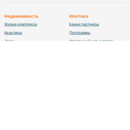
Недвижимость
Ипотека
Жилые комплексы
Банки партнеры
Квартиры
Программы
Дома
Ипотечный калькулятор
Участки
Заявка на ипотеку
Коммерция
Недвижимость в ипотеку
Услуги
Информация
Юрист
Новости
Инвестиционный калькулятор
Блог
Мебельный калькулятор
О нас
Калькулятор строительства
Вакансии
Калькулятор ремонта
Контакты
Калькулятор доходности
Обратная связь