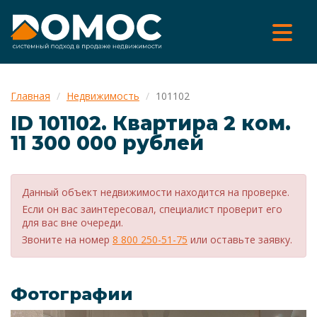
Главная
Недвижимость
101102
ID 101102. Квартира 2 ком.
11 300 000 рублей
Данный объект недвижимости находится на проверке.
Если он вас заинтересовал, специалист проверит его
для вас вне очереди.
Звоните на номер
8 800 250-51-75
или оставьте заявку.
Фотографии