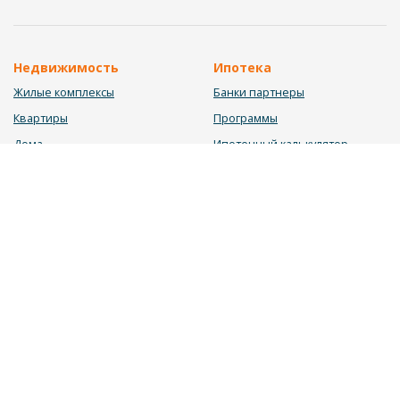
Недвижимость
Ипотека
Жилые комплексы
Банки партнеры
Квартиры
Программы
Дома
Ипотечный калькулятор
Участки
Заявка на ипотеку
Коммерция
Недвижимость в ипотеку
Услуги
Информация
Юрист
Новости
Инвестиционный калькулятор
Блог
Мебельный калькулятор
О нас
Калькулятор строительства
Вакансии
Калькулятор ремонта
Контакты
Калькулятор доходности
Обратная связь