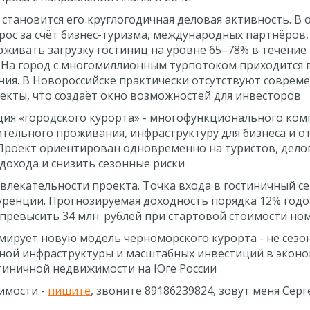
ановится его круглогодичная деловая активность. В о
ос за счёт бизнес-туризма, международных партнёров,
живать загрузку гостиниц на уровне 65–78% в течение 
 На город с многомиллионным турпотоком приходится в
ия. В Новороссийске практически отсутствуют совреме
екты, что создаёт окно возможностей для инвесторов
ия «городского курорта» - многофункционального ком
ительного проживания, инфраструктуру для бизнеса и о
 Проект ориентирован одновременно на туристов, делов
дохода и снизить сезонные риски
лекательности проекта. Точка входа в гостиничный се
куренции. Прогнозируемая доходность порядка 12% годо
превысить 34 млн. рублей при стартовой стоимости номе
ирует новую модель черноморского курорта - не сезон
ной инфраструктуры и масштабных инвестиций в эконо
тиничной недвижимости на Юге России
имости -
пишите
, звоните 89186239824, зовут меня Сер