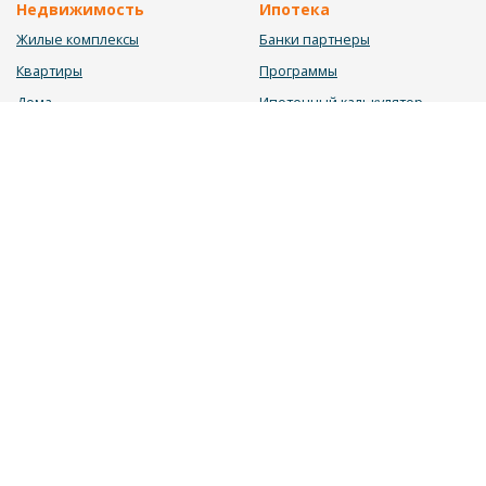
Недвижимость
Ипотека
Жилые комплексы
Банки партнеры
Квартиры
Программы
Дома
Ипотечный калькулятор
Участки
Заявка на ипотеку
Коммерция
Недвижимость в ипотеку
Услуги
Информация
Юрист
Новости
Инвестиционный калькулятор
Блог
Мебельный калькулятор
О нас
Калькулятор строительства
Вакансии
Калькулятор ремонта
Контакты
Калькулятор доходности
Обратная связь
2026 © «ДОМОС» - системный подход в продаже недвижимости