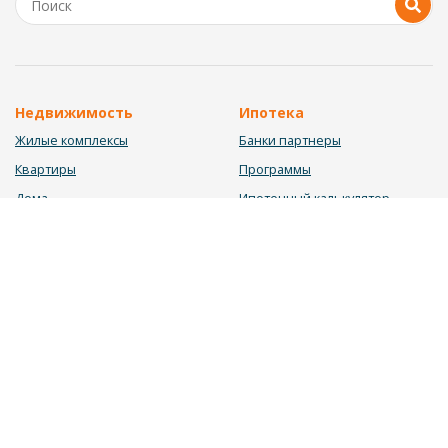
Недвижимость
Ипотека
Жилые комплексы
Банки партнеры
Квартиры
Программы
Дома
Ипотечный калькулятор
Участки
Заявка на ипотеку
Коммерция
Недвижимость в ипотеку
Услуги
Информация
Юрист
Новости
Инвестиционный калькулятор
Блог
Мебельный калькулятор
О нас
Калькулятор строительства
Вакансии
Калькулятор ремонта
Контакты