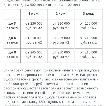
предусматривает строительство социальных объектов - 2
детских сада на 500 мест и школа на 1100 мест.
1 ком.
2 ком.
3 ком.
до 3
от 230 000
от 220 000
от 205 000
этажа
руб. за м2
руб. за м2
руб. за м2
до 6
от 240 000
от 225 000
от 210 000
этажа
руб. за м2
руб. за м2
руб. за м2
до 8
от 245 000
от 230 000
от 215 000
этажа
руб. за м2
руб. за м2
руб. за м2
Эти условия действуют при полной оплате и при покупке в
рассрочку с первоначальным взносом от 50%. Рассрочка
оформляется на срок 18 мес. с ежемесячными платежами
от 30 000 до 45 000 руб. ежемесячно. По окончании
рассрочки осуществляется полный расчет с возможность
использовать ипотечный кредит. Так же эти условия
распространяются и при оформлении семейной ипотеки
под льготную ставку 3.5% годовых, сроком на весь период