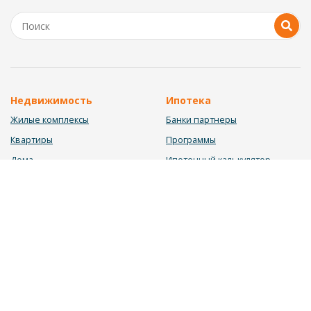
Недвижимость
Ипотека
Жилые комплексы
Банки партнеры
Квартиры
Программы
Дома
Ипотечный калькулятор
Участки
Заявка на ипотеку
Коммерция
Недвижимость в ипотеку
Услуги
Информация
Юрист
Новости
Инвестиционный калькулятор
Блог
Мебельный калькулятор
О нас
Калькулятор строительства
Вакансии