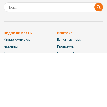
Недвижимость
Ипотека
Жилые комплексы
Банки партнеры
Квартиры
Программы
Дома
Ипотечный калькулятор
Участки
Заявка на ипотеку
Коммерция
Недвижимость в ипотеку
Услуги
Информация
Юрист
Новости
Инвестиционный калькулятор
Блог
Мебельный калькулятор
О нас
Калькулятор строительства
Вакансии