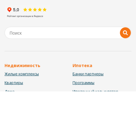
Недвижимость
Ипотека
Жилые комплексы
Банки партнеры
Квартиры
Программы
Дома
Ипотечный калькулятор
Участки
Заявка на ипотеку
Коммерция
Недвижимость в ипотеку
Услуги
Информация
Юрист
Новости