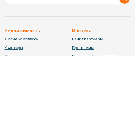
Недвижимость
Ипотека
Жилые комплексы
Банки партнеры
Квартиры
Программы
Дома
Ипотечный калькулятор
Участки
Заявка на ипотеку
Коммерция
Недвижимость в ипотеку
Услуги
Информация
Юрист
Новости
Инвестиционный калькулятор
Блог
Мебельный калькулятор
О нас
Калькулятор строительства
Вакансии
Калькулятор ремонта
Контакты