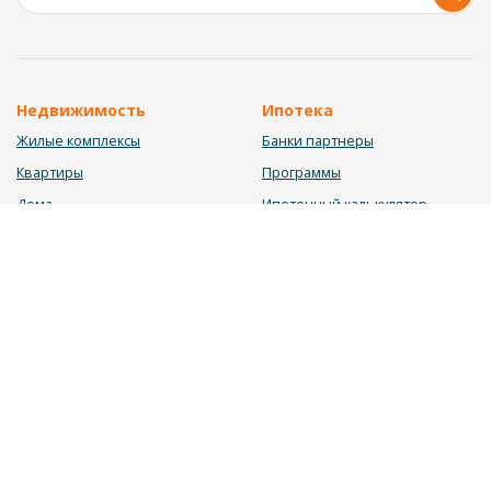
Недвижимость
Ипотека
Жилые комплексы
Банки партнеры
Квартиры
Программы
Дома
Ипотечный калькулятор
Участки
Заявка на ипотеку
Коммерция
Недвижимость в ипотеку
Услуги
Информация
Юрист
Новости
Инвестиционный калькулятор
Блог
Мебельный калькулятор
О нас
Калькулятор строительства
Вакансии
Калькулятор ремонта
Контакты