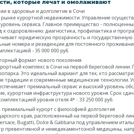
сти, которые лечат и омолаживают
ии в здоровье и долголетие в Сочи
а рынке курортной недвижимости. Управление осущест
ий уровень сервиса. Главное преимущество - полноценн
од к оздоровлению: диагностика, профилактика и прогр
чивает юридическую прозрачность и государственную 
льные номера и резиденции для постоянного проживания
лектацией - 35 000 000 руб.
аторный формат нового поколения
урортный комплекс в Сочи на первой береговой линии.
опарка. Это идеальный вариант для тех, кто рассматр
ные традиции и современные медицинские технологии.
еспечивает премиальный сервис и высокий уровень об
е, курортная инфраструктура нового уровня. Срок сдач
мплектацией уровня отеля 4* - 33 250 000 руб.
- премиальный курорт с философией долголетия
дарского края, расположенный на первой береговой лин
ersace, Bugatti, Dolce & Gabbana под управлением ита
нтр превентивной и немедикаментозной медицины, напр