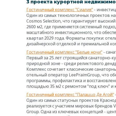
3 проекта курортной недвижимо
Гостиничный комплекс "Сиалия"
- инвестиц
Один из самых технологичных проектов н
Cosmos Selection, что гарантирует высок
2600 м2, где применяется системный подх
масштабного инвестиционного, что обеспе
квартал 2029 года. Форматы покупки: оте
дизайнерской отделкой и премиальной комп
Гостиничный комплекс "Белые ночи"
- сан
Первый за 25 лет строящийся санаторно-к
природной зоне - среди реликтового дендр
Комплекс сочетает классические санатор
отельный оператор LeePraimGroup, что об
программы, профилактика и восстановлени
площадью 35 м2 с ремонтом "под ключ" и ко
Гостиничный комплекс "Палаццо Де Агой"
Один из самых статусных проектов Красно
реализуется с участием мировых брендов V
Group. Одна из ключевых концепций - це