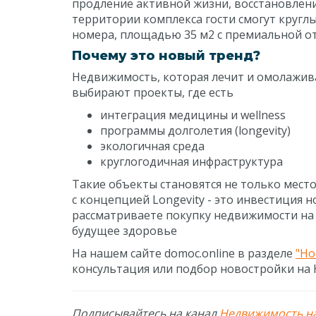
продление активной жизни, восстановлени
территории комплекса гости смогут круглы
номера, площадью 35 м2 с премиальной отд
Почему это новый тренд?
Недвижимость, которая лечит и омолаживае
выбирают проекты, где есть
интеграция медицины и wellness
программы долголетия (longevity)
экологичная среда
круглогодичная инфраструктура
Такие объекты становятся не только мест
с концепцией Longevity - это инвестиция н
рассматриваете покупку недвижимости на 
будущее здоровье
На нашем сайте domoc.online в разделе
"Но
консультация или подбор новостройки на
Подписывайтесь на канал
Недвижимость н