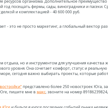
е ресурсов организма. Дополнительное преимущество - 
й год посещать фермы, сады, виноградники и пасеки. Ср
елкой и комплектацией - 40 600 000 руб.
т - это не просто маркетинг, а глобальный вектор ра
ом отдыха, но и инструментом для улучшения качества 
ового уровня. Она сочетает комфорт, статус и реальную
море, сегодня важно выбирать проекты, которые работа
востройки"
представлено более 250 новостроек Юга, за
 Юге, пишите мне в
макс
, звоните на номер 89186239824
а Юге
и будьте в курсе последних событий рынка недви