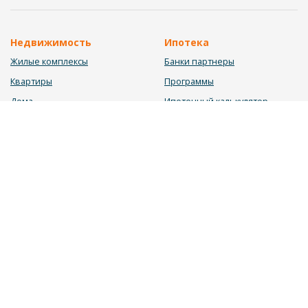
Недвижимость
Ипотека
Жилые комплексы
Банки партнеры
Квартиры
Программы
Дома
Ипотечный калькулятор
Участки
Заявка на ипотеку
Коммерция
Недвижимость в ипотеку
Услуги
Информация
Юрист
Новости
Инвестиционный калькулятор
Блог
Мебельный калькулятор
О нас
Калькулятор строительства
Вакансии
Калькулятор ремонта
Контакты
Калькулятор доходности
Обратная связь